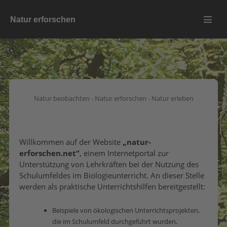
Zum
Natur erforschen
Inhalt
Menü
springen
Schalt
Natur beobachten - Natur erforschen - Natur erleben
Willkommen auf der Website
„natur-
erforschen.net“
, einem Internetportal zur
Unterstützung von Lehrkräften bei der Nutzung des
Schulumfeldes im Biologieunterricht. An dieser Stelle
werden als praktische Unterrichtshilfen bereitgestellt:
Beispiele von ökologischen Unterrichtsprojekten,
die im Schulumfeld durchgeführt wurden,