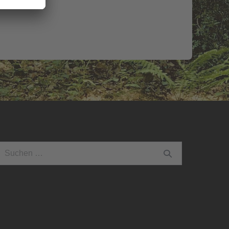
uchen
ach: