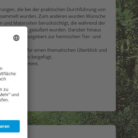
rungen, die bei der praktischen Durchführung von
gesammelt wurden. Zum anderen wurden Wünsche
en und Materialien berücksichtigt, die während der
erung Arnsberg geäußert wurden. Darüber hinaus
ung des Herausgebers zur heimischen Tier- und
reitgestellt.
n Umfangs ist für einen thematischen Überblick und
haltverzeichnis beigefügt.
geräte abgestimmt.