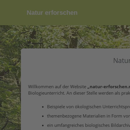
Zum
Inhalt
Natur erforschen
springen
Natur
Willkommen auf der Website
„natur-erforschen.
Biologieunterricht. An dieser Stelle werden als prakt
Beispiele von ökologischen Unterrichtsp
themenbezogene Materialien in Form von 
ein umfangreiches biologisches Bildarchiv