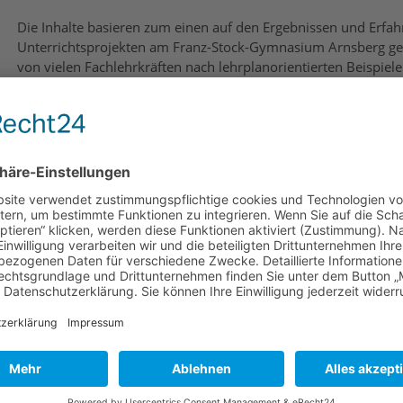
Die Inhalte basieren zum einen auf den Ergebnissen und Erfah
Unterrichtsprojekten am Franz-Stock-Gymnasium Arnsberg 
von vielen Fachlehrkräften nach lehrplanorientierten Beispiel
Lehrerfortbildung "Biologie im Schulumfeld" der Bezirksregi
wird im Bild- und Themenarchiv die umfangreiche Fotosamml
Pflanzenwelt für den pädagogischen oder privaten Gebrauch be
Die Website enthält zur Zeit ca. 550 Seiten. Wegen des große
einen leichteren Zugriff auf einzelne Kapitel ein interaktives In
Die Nutzung der Website ist auf verschiedene digitale Medien