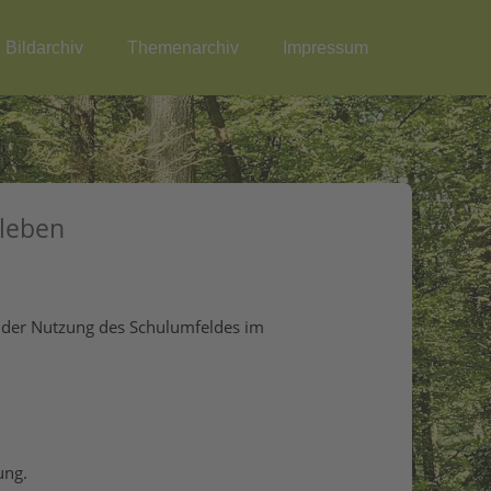
Bildarchiv
Themenarchiv
Impressum
rleben
i der Nutzung des Schulumfeldes im
ung.