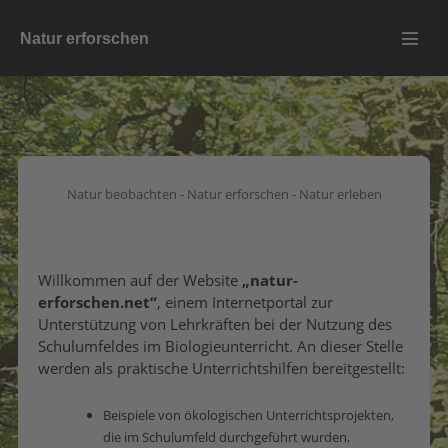
Zum
Natur erforschen
Inhalt
Menü
springen
Schalt
Natur beobachten - Natur erforschen - Natur erleben
Willkommen auf der Website
„natur-
erforschen.net“
, einem Internetportal zur
Unterstützung von Lehrkräften bei der Nutzung des
Schulumfeldes im Biologieunterricht. An dieser Stelle
werden als praktische Unterrichtshilfen bereitgestellt:
Beispiele von ökologischen Unterrichtsprojekten,
die im Schulumfeld durchgeführt wurden,