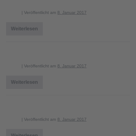
blagent
|
Veröffentlicht am
8. Januar 2017
Weiterlesen
karte_laichgewaesser_erdkroete
karte_schutzzaun_2
blagent
|
Veröffentlicht am
8. Januar 2017
Weiterlesen
karte_schutzzaun_2
strasse_rumbeckerholz_2
blagent
|
Veröffentlicht am
8. Januar 2017
Weiterlesen