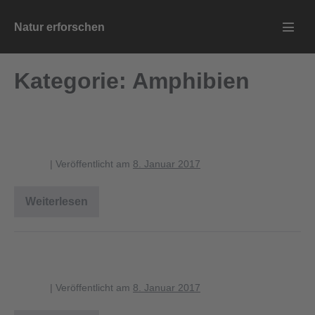
Zum
Natur erforschen
Inhalt
Menü
springen
Schalt
Kategorie:
Amphibien
grasfrosch_1_1280
blagent
|
Veröffentlicht am
8. Januar 2017
Weiterlesen
grasfrosch_1_1280
verbreitung_grasfrosch_1280
blagent
|
Veröffentlicht am
8. Januar 2017