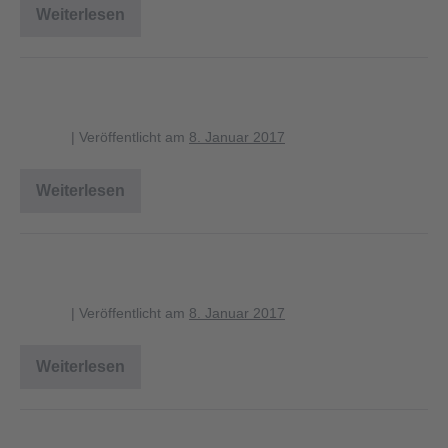
Weiterlesen
verbreitung_grasfrosch_1280
erdkroetenpaar_laichgewaesser_1
blagent
|
Veröffentlicht am
8. Januar 2017
Weiterlesen
erdkroetenpaar_laichgewaesser_1
wanderungszeitraum_erdkroete
blagent
|
Veröffentlicht am
8. Januar 2017
Weiterlesen
wanderungszeitraum_erdkroete
karte_laichgewaesser_erdkroete