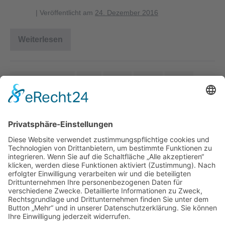
blagent
|
Veröffentlicht am
24. Dezember 2016
Weiterlesen
erdkroetenteich_2500
← Vorherige
1
…
10
11
12
13
Nächste →
Herausgeber
Datenschutz
Impressum
Bearbeitungsstand
Kontakt