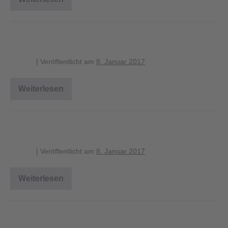
strasse_rumbeckerholz_2
strasse_rumbeckerholz
blagent
|
Veröffentlicht am
8. Januar 2017
Weiterlesen
strasse_rumbeckerholz
Gewässer Rumbecker Holz
blagent
|
Veröffentlicht am
8. Januar 2017
Weiterlesen
Gewässer
Rumbecker
Holz
erdkroetenteich_2500