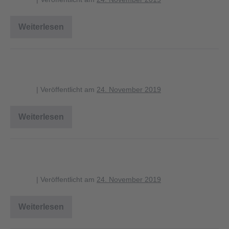
Weiterlesen
Zilpzalp
Waldlaubsänger
blagent
|
Veröffentlicht am
24. November 2019
Weiterlesen
Waldlaubsänger
Mönchsgrasmücke Männchen
blagent
|
Veröffentlicht am
24. November 2019
Weiterlesen
Mönchsgrasmücke
Männchen