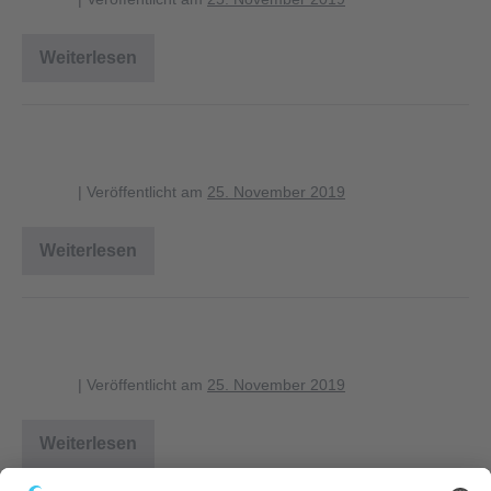
Weiterlesen
Mäusebussard
Nestling
Mäusebussard im Flug
blagent
|
Veröffentlicht am
25. November 2019
Weiterlesen
Mäusebussard
im
Flug
habicht_1_1280
blagent
|
Veröffentlicht am
25. November 2019
Weiterlesen
habicht_1_1280