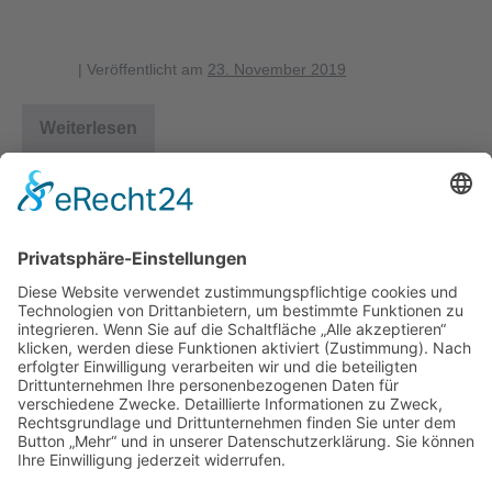
Kohlmeise
blagent
|
Veröffentlicht am
23. November 2019
Weiterlesen
Kohlmeise
1
2
Nächste →
Herausgeber
Datenschutz
Impressum
Bearbeitungsstand
Kontakt