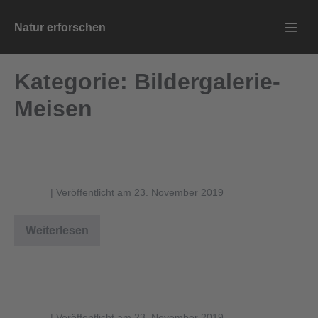
Zum
Natur erforschen
Inhalt
Menü
springen
Schalt
Kategorie:
Bildergalerie-
Meisen
Weidenmeise
blagent
|
Veröffentlicht am
23. November 2019
Weiterlesen
Weidenmeise
Tannenmeise
blagent
|
Veröffentlicht am
23. November 2019