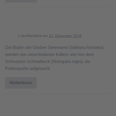
zwischen
Blüten
der
Großen
Schwarzer Schmalbock auf der
Sternmiere
Großen Sternmiere
blagent
|
Veröffentlicht am
21. Dezember 2016
Die Blüten der Großen Sternmiere (Stellaria holostea)
werden von verschiedenen Käfern, wie hier dem
Schwarzen Schmalbock (Strangalia nigra), als
Pollenquelle aufgesucht.
Weiterlesen
Schwarzer
Schmalbock
auf
der
Großen
Zitronenfalter saugt an
Sternmiere
Taubnesselblüte