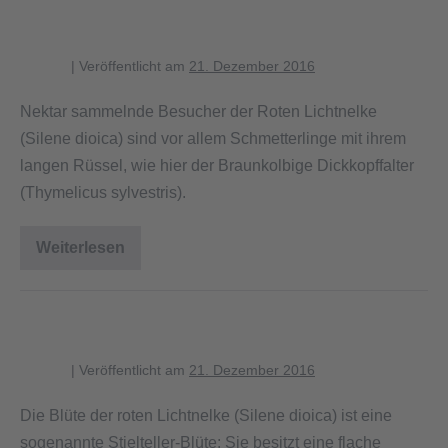
Lichtnelke
blagent
|
Veröffentlicht am
21. Dezember 2016
Nektar sammelnde Besucher der Roten Lichtnelke
(Silene dioica) sind vor allem Schmetterlinge mit ihrem
langen Rüssel, wie hier der Braunkolbige Dickkopffalter
(Thymelicus sylvestris).
Weiterlesen
Dickkopffalter
an
Blüte
der
Roten
Blüte der Roten Lichtnelke
Lichtnelke
blagent
|
Veröffentlicht am
21. Dezember 2016
Die Blüte der roten Lichtnelke (Silene dioica) ist eine
sogenannte Stielteller-Blüte: Sie besitzt eine flache