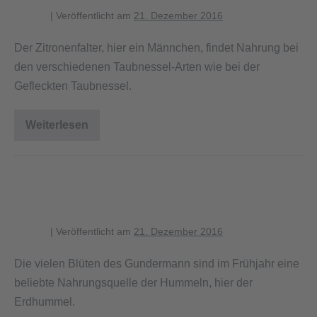
blagent
|
Veröffentlicht am
21. Dezember 2016
Der Zitronenfalter, hier ein Männchen, findet Nahrung bei
den verschiedenen Taubnessel-Arten wie bei der
Gefleckten Taubnessel.
Weiterlesen
Zitronenfalter
saugt
an
Taubnesselblüte
Erdhummel besucht Blüte des
Gundermann
blagent
|
Veröffentlicht am
21. Dezember 2016
Die vielen Blüten des Gundermann sind im Frühjahr eine
beliebte Nahrungsquelle der Hummeln, hier der
Erdhummel.