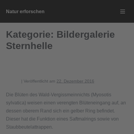
Zum
Natur erforschen
Inhalt
Menü
springen
Schalt
Kategorie:
Bildergalerie
Sternhelle
Blüten des Wald-Vergissmeinnichts
blagent
|
Veröffentlicht am
22. Dezember 2016
Die Blüten des Wald-Vergissmeinnichts (Myosotis
sylvatica) weisen einen verengten Blüteneingang auf, an
dessen oberem Rand sich ein gelber Ring befindet.
Dieser hat die Funktion eines Saftmalrings sowie von
Staubbeutelattrappen.