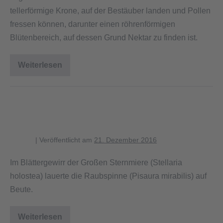
tellerförmige Krone, auf der Bestäuber landen und Pollen
fressen können, darunter einen röhrenförmigen
Blütenbereich, auf dessen Grund Nektar zu finden ist.
Weiterlesen
Blüte
der
Roten
Lichtnelke
Raubspinne zwischen Blüten der
Großen Sternmiere
blagent
|
Veröffentlicht am
21. Dezember 2016
Im Blättergewirr der Großen Sternmiere (Stellaria
holostea) lauerte die Raubspinne (Pisaura mirabilis) auf
Beute.
Weiterlesen
Raubspinne