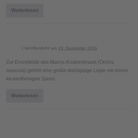
Weiterlesen
Erdhummel
besucht
Blüte
des
Gundermann
Blüte des Manns-Knabenkrauts
blagent
|
Veröffentlicht am
19. Dezember 2016
Zur Einzelblüte des Manns-Knabenkrauts (Orchis
mascula) gehört eine große dreilappige Lippe mit einem
keulenförmigen Sporn.
Weiterlesen
Blüte
des
Manns-
Knabenkrauts
Rosa Blütenstand des Manns-
Knabenkrauts