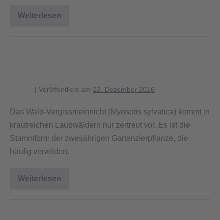
Weiterlesen
Blüten
des
Wald-
Vergissmeinnichts
Bestand des Wald-
Vergeissmeinnichts
blagent
|
Veröffentlicht am
22. Dezember 2016
Das Wald-Vergissmeinnicht (Myosotis sylvatica) kommt in
krautreichen Laubwäldern nur zertreut vor. Es ist die
Stammform der zweijährigen Gartenzierpflanze, die
häufig verwildert.
Weiterlesen
Bestand
des
Wald-
Vergeissmeinnichts
Dickkopffalter an Blüte der Roten