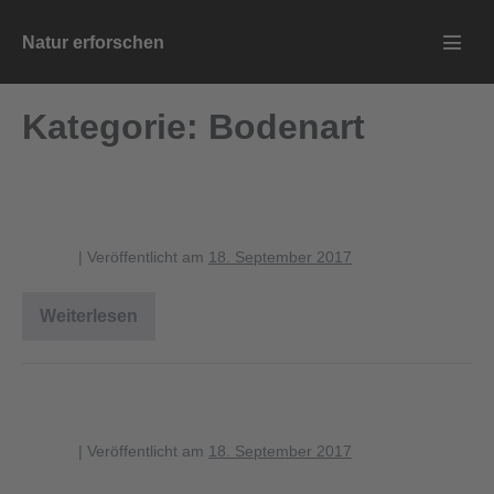
Zum
Natur erforschen
Inhalt
Menü
springen
Schalt
Kategorie:
Bodenart
legende_korngroesse_2.pdf
blagent
|
Veröffentlicht am
18. September 2017
Weiterlesen
legende_korngroesse_2.pdf
legende_korngroesse_2.pdf
blagent
|
Veröffentlicht am
18. September 2017