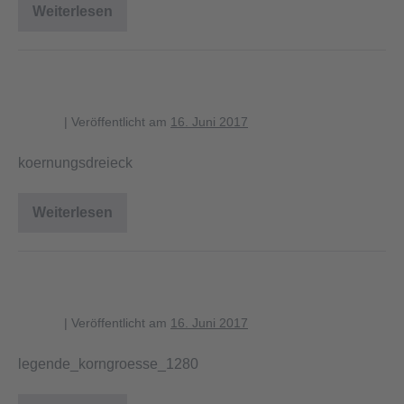
Weiterlesen
koernungssummenkurven
koernungsdreieck
blagent
|
Veröffentlicht am
16. Juni 2017
koernungsdreieck
Weiterlesen
koernungsdreieck
legende_korngroesse_1280
blagent
|
Veröffentlicht am
16. Juni 2017
legende_korngroesse_1280