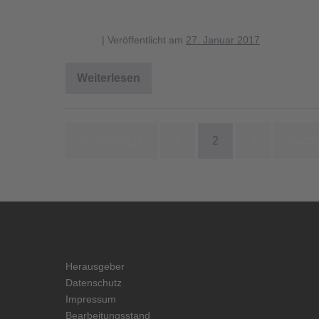
Verbreitung Schriftflechte 1.cd
blagent
|
Veröffentlicht am
27. Januar 2017
Weiterlesen
Verbreitung
Schriftflechte
1.cdr
← Vorherige
1
2
3
Nächs
Herausgeber
Datenschutz
Impressum
Bearbeitungsstand