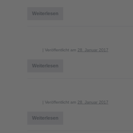
Weiterlesen
kartierung_schriftflechtenhoehe
Höhe Baumartenvergleich
blagent
|
Veröffentlicht am
28. Januar 2017
Weiterlesen
Höhe
Baumartenvergleich
Höhe Hainbuche
blagent
|
Veröffentlicht am
28. Januar 2017
Weiterlesen
Höhe
Hainbuche