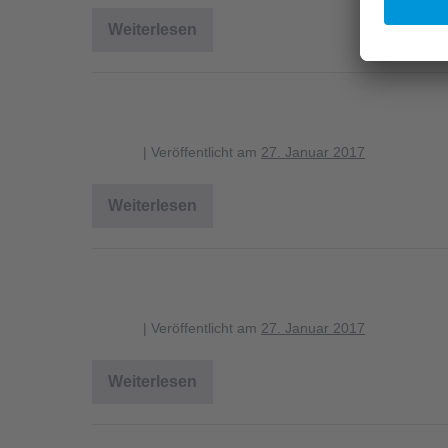
Weiterlesen
Verbreitung
Fagus
sylvatica
Verbreitung Salix caprea
blagent
|
Veröffentlicht am
27. Januar 2017
Weiterlesen
Verbreitung
Salix
caprea
Verbreitung Carpinus betulus
blagent
|
Veröffentlicht am
27. Januar 2017
Weiterlesen
Verbreitung
Carpinus
betulus