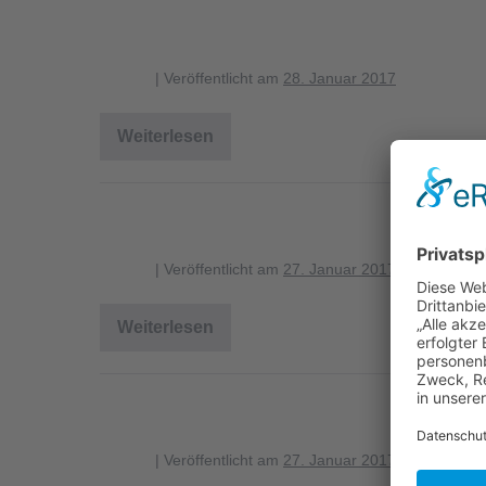
messung_schriftflechte_1280
blagent
|
Veröffentlicht am
28. Januar 2017
Weiterlesen
messung_schriftflechte_1280
Verbreitung Fagus sylvatica
blagent
|
Veröffentlicht am
27. Januar 2017
Weiterlesen
Verbreitung
Fagus
sylvatica
Verbreitung Fagus sylvatica
blagent
|
Veröffentlicht am
27. Januar 2017