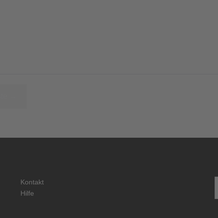
r
te →
S
Kontakt
n
Hilfe