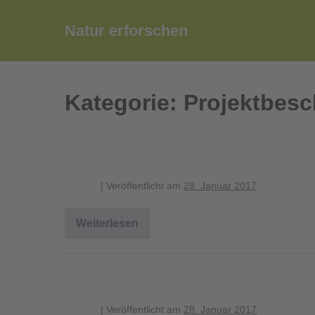
Zum
Inhalt
Natur erforschen
springen
Kategorie:
Projektbesc
kartierung_schriftflechte_2a
blagent
|
Veröffentlicht am
28. Januar 2017
Weiterlesen
kartierung_schriftflechte_2a
kartierung_schriftflechtenhoeh
blagent
|
Veröffentlicht am
28. Januar 2017