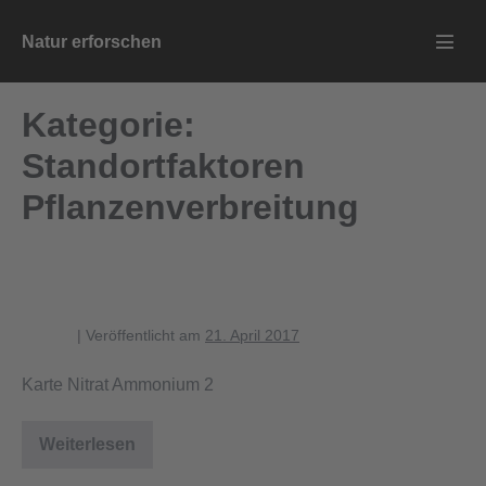
Zum
Natur erforschen
Inhalt
Menü
springen
Schalt
Kategorie:
Standortfaktoren
Pflanzenverbreitung
Karte Nitrat Ammonium 2
blagent
|
Veröffentlicht am
21. April 2017
Karte Nitrat Ammonium 2
Weiterlesen
Karte
Nitrat