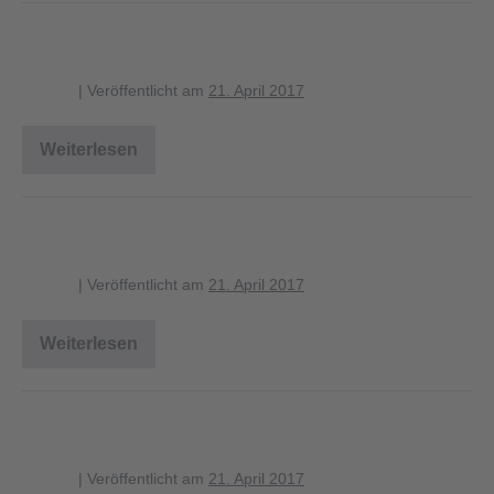
Karte Nitrat Ammonium 2
blagent
|
Veröffentlicht am
21. April 2017
Weiterlesen
Karte
Nitrat
Ammonium
2
Karte Bereiche Stickstoffgehalt
blagent
|
Veröffentlicht am
21. April 2017
Weiterlesen
Karte
Bereiche
Stickstoffgehalt
Karte CN-Verhältnis
blagent
|
Veröffentlicht am
21. April 2017