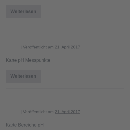
Weiterlesen
Karte
CN-
Verhältnis
Karte pH Messpunkte
blagent
|
Veröffentlicht am
21. April 2017
Karte pH Messpunkte
Weiterlesen
Karte
pH
Messpunkte
Karte Bereiche pH
blagent
|
Veröffentlicht am
21. April 2017
Karte Bereiche pH