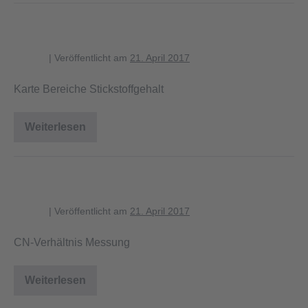
Ammonium
2
Karte Bereiche Stickstoffgehalt
blagent
|
Veröffentlicht am
21. April 2017
Karte Bereiche Stickstoffgehalt
Weiterlesen
Karte
Bereiche
Stickstoffgehalt
CN-Verhältnis Messung
blagent
|
Veröffentlicht am
21. April 2017
CN-Verhältnis Messung
Weiterlesen
CN-
Verhältnis
Messung