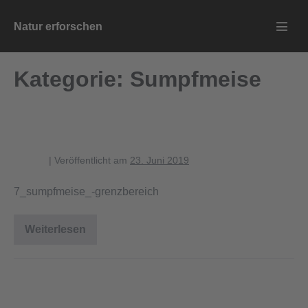
Zum
Natur erforschen
Inhalt
Menü
springen
Schalt
Kategorie:
Sumpfmeise
7_sumpfmeise_-grenzbereich
blagent
|
Veröffentlicht am
23. Juni 2019
7_sumpfmeise_-grenzbereich
Weiterlesen
7_sumpfmeise_-
grenzbereich
6_sumpfmeise-siepen