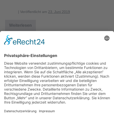
chschicht
blagent
|
Veröffentlicht am
23. Juni 2019
Weiterlesen
3_sumpfmeise_papierreviere_strauchschicht
1
2
Nächste →
Herausgeber
Datenschutz
Impressum
Bearbeitungsstand
Kontakt
Hilfe