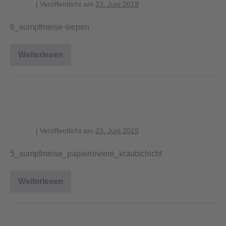
blagent
|
Veröffentlicht am
23. Juni 2019
6_sumpfmeise-siepen
Weiterlesen
6_sumpfmeise-
siepen
5_sumpfmeise_papierreviere_kraut
schicht
blagent
|
Veröffentlicht am
23. Juni 2019
5_sumpfmeise_papierreviere_krautschicht
Weiterlesen
5_sumpfmeise_papierreviere_krautschicht
4_sumpfmeise_papierreviere_strau