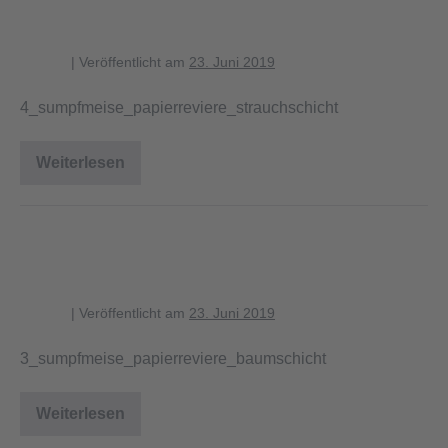
chschicht
blagent
|
Veröffentlicht am
23. Juni 2019
4_sumpfmeise_papierreviere_strauchschicht
Weiterlesen
4_sumpfmeise_papierreviere_strauchschicht
3_sumpfmeise_papierreviere_baum
schicht
blagent
|
Veröffentlicht am
23. Juni 2019
3_sumpfmeise_papierreviere_baumschicht
Weiterlesen
3_sumpfmeise_papierreviere_baumschicht