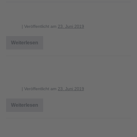
8_sumpfmeise_-grenzbereich
blagent
|
Veröffentlicht am
23. Juni 2019
Weiterlesen
8_sumpfmeise_-
grenzbereich
3_sumpfmeise_papierreviere_kraut
schicht
blagent
|
Veröffentlicht am
23. Juni 2019
Weiterlesen
3_sumpfmeise_papierreviere_krautschicht
3_sumpfmeise_papierreviere_strau