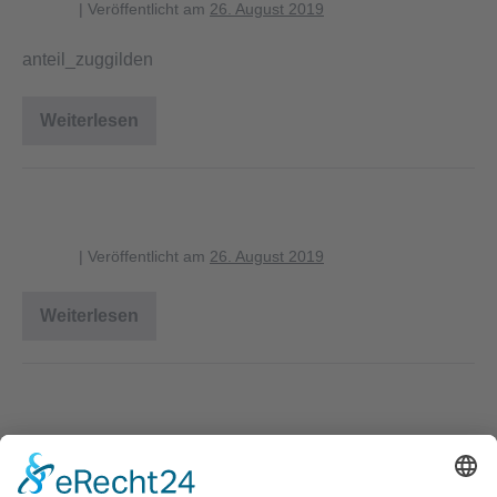
blagent
|
Veröffentlicht am
26. August 2019
anteil_zuggilden
Weiterlesen
anteil_zuggilden
Übersicht Gilden Niststandorte
blagent
|
Veröffentlicht am
26. August 2019
Weiterlesen
Übersicht
Gilden
Niststandorte
Druck
blagent
|
Veröffentlicht am
26. August 2019