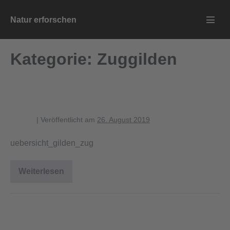
Zum
Natur erforschen
Inhalt
Menü
springen
Schalt
Kategorie:
Zuggilden
uebersicht_gilden_zug
blagent
|
Veröffentlicht am
26. August 2019
uebersicht_gilden_zug
Weiterlesen
uebersicht_gilden_zug
anteil_zuggilden