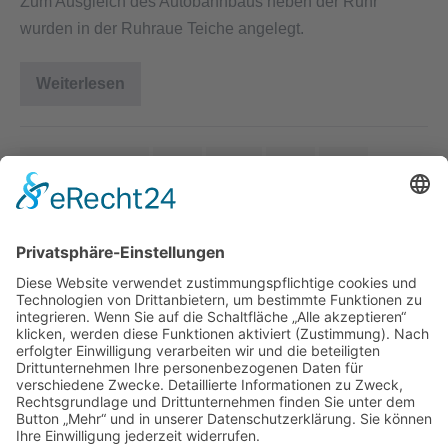
Zum Ausgleich des Autobahnbaus neben der Ruhr
wurden in der Ruhraue Teiche angelegt.
Weiterlesen
Ruhraue
bei
Neheim
1985
← Vorherige
1
…
8
9
10
Herausgeber
Datenschutz
Impressum
Bearbeitungsstand