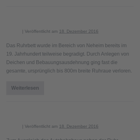
Hochwasser
der
Ruhr
Kanalisierte Ruhr im Jahr 2000
blagent
|
Veröffentlicht am
18. Dezember 2016
Das Ruhrbett wurde im Bereich von Neheim bereits im
19. Jahrhundert teilweise begradigt. Durch Anlegen von
Deichen und Bebauungsausdehnung ging fast die
gesamte, ursprünglich bis 800m breite Ruhraue verloren.
Weiterlesen
Kanalisierte
Ruhr
im
Jahr
2000
Ruhraue bei Neheim 1985
blagent
|
Veröffentlicht am
18. Dezember 2016