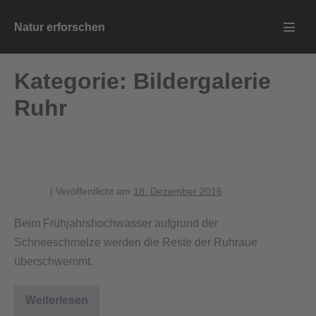
Zum
Natur erforschen
Inhalt
Menü
springen
Schalt
Kategorie:
Bildergalerie
Ruhr
Frühjahrs-Hochwasser der Ruhr
blagent
|
Veröffentlicht am
18. Dezember 2016
Beim Frühjahrshochwasser aufgrund der
Schneeschmelze werden die Reste der Ruhraue
überschwemmt.
Weiterlesen
Frühjahrs-