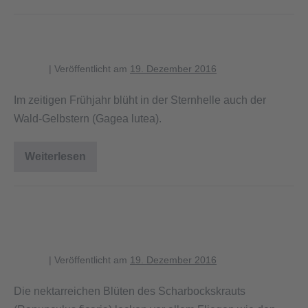
des
Wald-
Gelbsterns
Blühender Wald-Gelbstern
blagent
|
Veröffentlicht am
19. Dezember 2016
Im zeitigen Frühjahr blüht in der Sternhelle auch der
Wald-Gelbstern (Gagea lutea).
Weiterlesen
Blühender
Wald-
Gelbstern
Wollschweber saugt an der Blüte
des Scharbockskrauts
blagent
|
Veröffentlicht am
19. Dezember 2016
Die nektarreichen Blüten des Scharbockskrauts