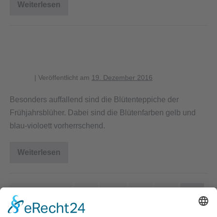
Weiterlesen
Vielfältige
Krautschicht
Blütenteppiche der
Frühjahrsblüher
blagent
|
Veröffentlicht am
19. Dezember 2016
Besonders auffallend sind die Blütenteppiche der
Frühjahrsblüher. Dabei sind die Blütenfarben gelb und
blau-violoett vorherrschend.
Weiterlesen
Blütenteppiche
der
Frühjahrsblüher
← Vorherige
1
…
3
4
5