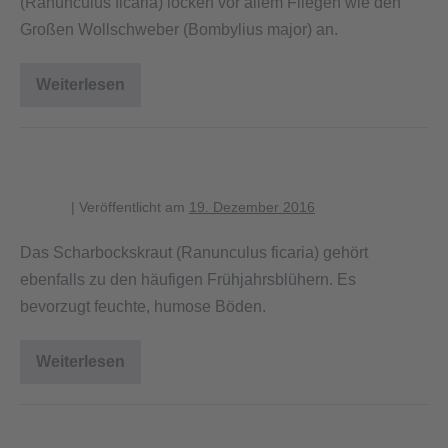
(Ranunculus ficaria) locken vor allem Fliegen wie den
Großen Wollschweber (Bombylius major) an.
Weiterlesen
Wollschweber
saugt
an
der
Blüte
Blühendes Scharbockskraut
des
Scharbockskrauts
blagent
|
Veröffentlicht am
19. Dezember 2016
Das Scharbockskraut (Ranunculus ficaria) gehört
ebenfalls zu den häufigen Frühjahrsblühern. Es
bevorzugt feuchte, humose Böden.
Weiterlesen
Blühendes
Scharbockskraut
Blühende Waldveilchen