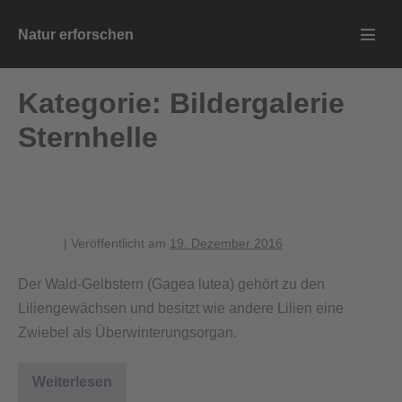
Zum
Natur erforschen
Inhalt
Menü
springen
Schalt
Kategorie:
Bildergalerie
Sternhelle
Blütenstand des Wald-Gelbsterns
blagent
|
Veröffentlicht am
19. Dezember 2016
Der Wald-Gelbstern (Gagea lutea) gehört zu den
Liliengewächsen und besitzt wie andere Lilien eine
Zwiebel als Überwinterungsorgan.
Weiterlesen
Blütenstand