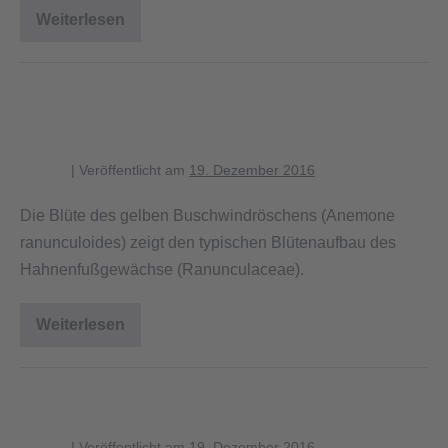
Weiterlesen
Bestand
des
Waldveilchens
Blüte des Gelben
Buschwindröschen
blagent
|
Veröffentlicht am
19. Dezember 2016
Die Blüte des gelben Buschwindröschens (Anemone
ranunculoides) zeigt den typischen Blütenaufbau des
Hahnenfußgewächse (Ranunculaceae).
Weiterlesen
Blüte
des
Gelben
Buschwindröschen
Gelbes Buschwindröschen
blagent
|
Veröffentlicht am
19. Dezember 2016