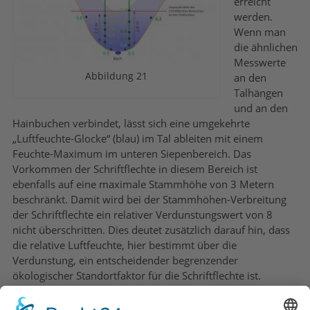
erreicht
werden.
Wenn man
die ähnlichen
Messwerte
Abbildung 21
an den
Talhängen
und an den
Hainbuchen verbindet, lässt sich eine umgekehrte
„Luftfeuchte-Glocke“ (blau) im Tal ableiten mit einem
Feuchte-Maximum im unteren Siepenbereich. Das
Vorkommen der Schriftflechte in diesem Bereich ist
ebenfalls auf eine maximale Stammhöhe von 3 Metern
beschränkt. Damit wird bei der Stammhöhen-Verbreitung
der Schriftflechte ein relativer Verdunstungswert von 8
nicht überschritten. Dies deutet zusätzlich darauf hin, dass
die relative Luftfeuchte, hier bestimmt über die
Verdunstung, ein entscheidender begrenzender
ökologischer Standortfaktor für die Schriftflechte ist.