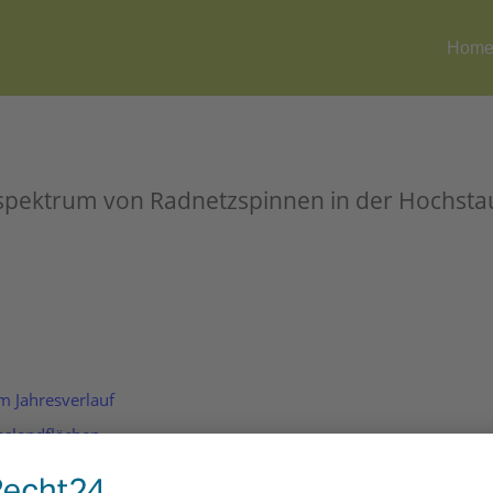
Hom
espektrum von Radnetzspinnen in der Hochsta
m Jahresverlauf
aslandflächen
tzspinnen auf einer Probefläche