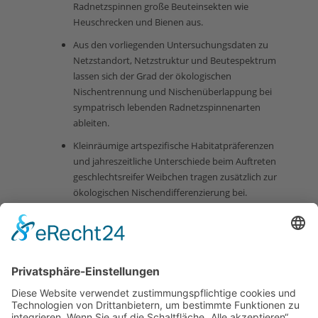
Radnetzspinnen große Beuteinsekten wie
Heuschrecken und Bienen aus.
Aus den vorliegenden Untersuchungsdaten zu
Netzstandort, Netzstruktur und Beutespektrum
lassen sich der Grad der ökologischen
Nischentrennung und Nischenüberlappung bei
sympatrisch lebenden Radnetzspinnenarten
ableiten.
Kleinräumige artspezifische Habitatpräferenzen
und jahreszeitliche Unterschiede beim Auftreten
geschlechtsreifer Weibchen tragen zusätzlich zur
ökologischen Nischendifferenzierung bei.