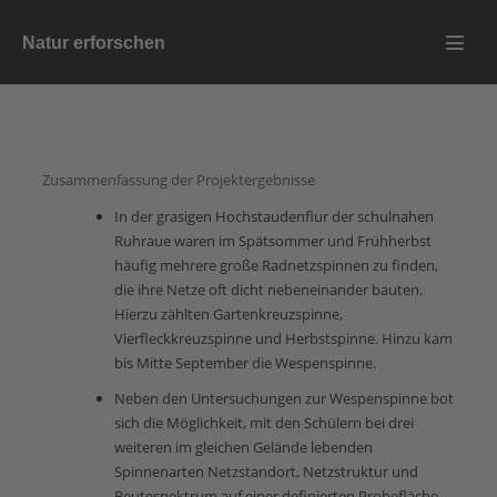
Zum
Natur erforschen
Inhalt
Menü
springen
Schalt
Zusammenfassung der Projektergebnisse
In der grasigen Hochstaudenflur der schulnahen
Ruhraue waren im Spätsommer und Frühherbst
häufig mehrere große Radnetzspinnen zu finden,
die ihre Netze oft dicht nebeneinander bauten.
Hierzu zählten Gartenkreuzspinne,
Vierfleckkreuzspinne und Herbstspinne. Hinzu kam
bis Mitte September die Wespenspinne.
Neben den Untersuchungen zur Wespenspinne bot
sich die Möglichkeit, mit den Schülern bei drei
weiteren im gleichen Gelände lebenden
Spinnenarten Netzstandort, Netzstruktur und
Beutespektrum auf einer definierten Probefläche