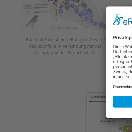
Buchfink Karte 4: Verteilung der Reviere
Buchf
des Buchfinks in Verbindung mit der
des 
Ausprägung der Strauchschicht