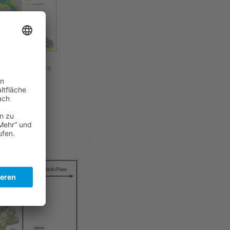
ung der Reviere
ziehung zur
prägung von
hen