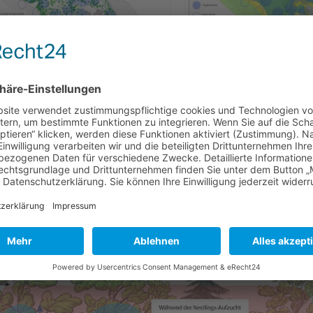
Buchfink Karte 6: Verteil
ink Karte 5: Verteilung der Reviere
des Buchfinks in Be
Buchfinks in Verbindung mit der
landschaftlichen Aus
Ausprägung der Krautschicht
Randbereic