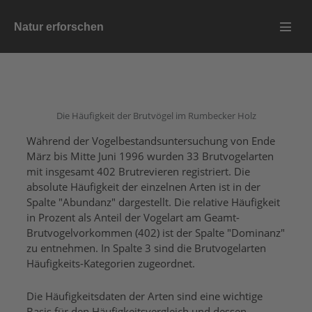
Zum
Natur erforschen
Inhalt
Menü
springen
Schalt
Die Häufigkeit der Brutvögel im Rumbecker Holz
Während der Vogelbestandsuntersuchung von Ende
März bis Mitte Juni 1996 wurden 33 Brutvogelarten
mit insgesamt 402 Brutrevieren registriert. Die
absolute Häufigkeit der einzelnen Arten ist in der
Spalte "Abundanz" dargestellt. Die relative Häufigkeit
in Prozent als Anteil der Vogelart am Geamt-
Brutvogelvorkommen (402) ist der Spalte "Dominanz"
zu entnehmen. In Spalte 3 sind die Brutvogelarten
Häufigkeits-Kategorien zugeordnet.
Die Häufigkeitsdaten der Arten sind eine wichtige
Basis für den Häufigkeitsvergleich und dessen