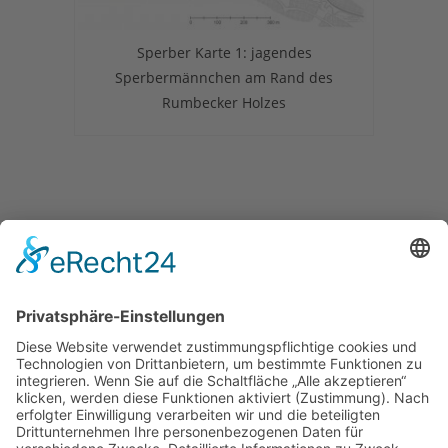
Sperber Karte 1: jagendes
Sperbermännchen am Rand des
Rumbecker Holzes
Herausgeber
Datenschutz
Impressum