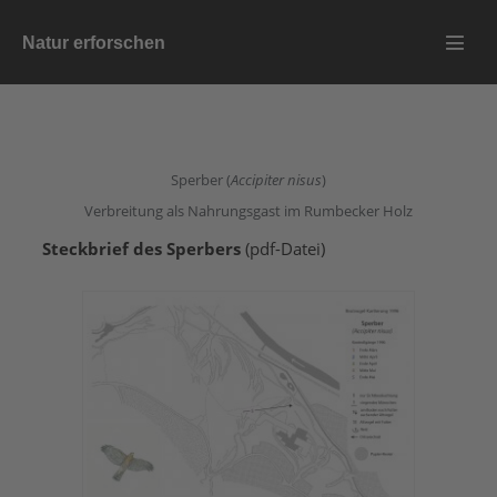
Zum
Natur erforschen
Inhalt
Menü
springen
Schalt
Sperber (
Accipiter nisus
)
Verbreitung als Nahrungsgast im Rumbecker Holz
Steckbrief des Sperbers
(pdf-Datei)