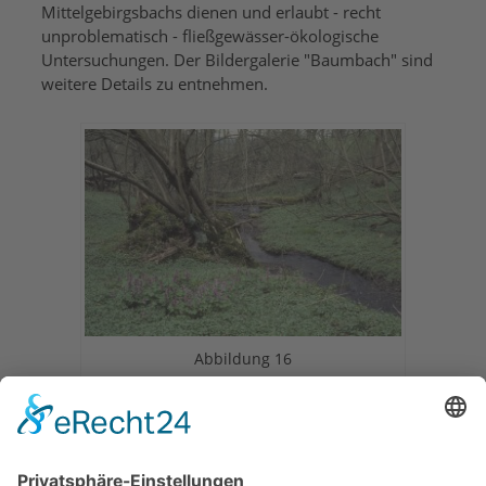
Mittelgebirgsbachs dienen und erlaubt - recht
unproblematisch - fließgewässer-ökologische
Untersuchungen. Der Bildergalerie "Baumbach" sind
weitere Details zu entnehmen.
Abbildung 16