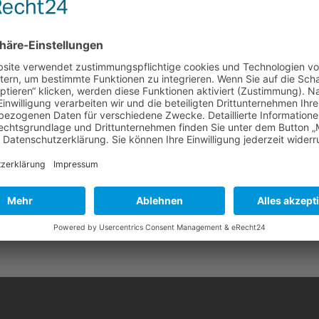
(Alnus glutinosa)
Karte 2
Karte 3