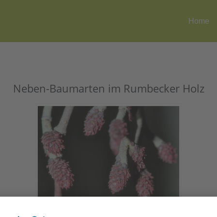
Home
Neben-Baumarten im Rumbecker Holz
Weiblicher Blütenstand der Schwarzerle