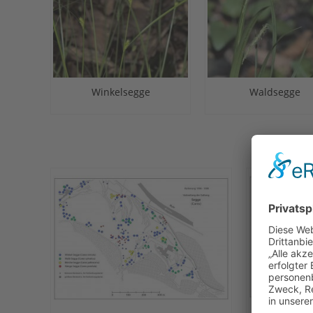
Waldsegge
Winkelsegge