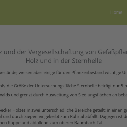
Home
nz und der Vergesellschaftung von Gefäßpf
Holz und in der Sternhelle
stände, weisen aber einige für den Pflanzenbestand wichtige Un
oß, die Größe der Untersuchungsfläche Sternhelle beträgt nur 5 h
walds und grenzt durch Ausweitung von Siedlungsflächen an bebau
cker Holzes in zwei unterschiedliche Bereiche geteilt: in einen
l und durch Siepen eingekerbt zum Ruhrtal abfällt. Dagegen ist di
lachen Kuppe und abfallend zum oberen Baumbach-Tal.