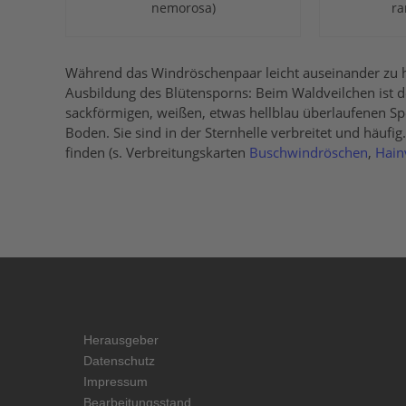
nemorosa)
ra
Während das Windröschenpaar leicht auseinander zu hal
Ausbildung des Blütensporns: Beim Waldveilchen ist d
sackförmigen, weißen, etwas hellblau überlaufenen 
Boden. Sie sind in der Sternhelle verbreitet und häuf
finden (s. Verbreitungskarten
Buschwindröschen
,
Hain
Herausgeber
Datenschutz
Impressum
Bearbeitungsstand