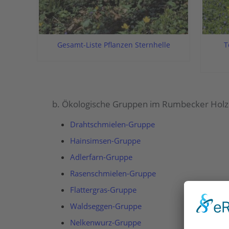
Gesamt-Liste Pflanzen Sternhelle
T
b. Ökologische Gruppen im Rumbecker Holz
Drahtschmielen-Gruppe
Hainsimsen-Gruppe
Adlerfarn-Gruppe
Rasenschmielen-Gruppe
Flattergras-Gruppe
Waldseggen-Gruppe
Nelkenwurz-Gruppe