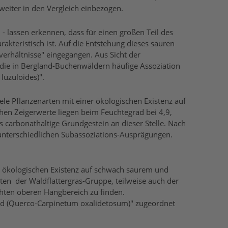
weiter in den Vergleich einbezogen.
1
- lassen erkennen, dass für einen großen Teil des
kteristisch ist. Auf die Entstehung dieses sauren
erhältnisse" eingegangen. Aus Sicht der
ie in Bergland-Buchenwäldern häufige Assoziation
uzuloides)".
viele Pflanzenarten mit einer ökologischen Existenz auf
en Zeigerwerte liegen beim Feuchtegrad bei 4,9,
 carbonathaltige Grundgestein an dieser Stelle. Nach
 unterschiedlichen Subassoziations-Ausprägungen.
er ökologischen Existenz auf schwach saurem und
en der Waldflattergras-Gruppe, teilweise auch der
hten oberen Hangbereich zu finden.
ald (Querco-Carpinetum oxalidetosum)" zugeordnet