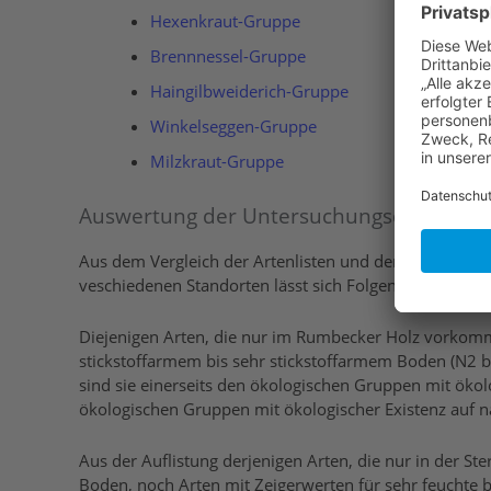
Hexenkraut-Gruppe
Brennnessel-Gruppe
Haingilbweiderich-Gruppe
Winkelseggen-Gruppe
Milzkraut-Gruppe
Auswertung der Untersuchungsdaten
Aus dem Vergleich der Artenlisten und der Zeigerwert
veschiedenen Standorten lässt sich Folgendes ableiten
Diejenigen Arten, die nur im Rumbecker Holz vorkommen
stickstoffarmem bis sehr stickstoffarmem Boden (N2 bi
sind sie einerseits den ökologischen Gruppen mit öko
ökologischen Gruppen mit ökologischer Existenz auf 
Aus der Auflistung derjenigen Arten, die nur in der St
Boden, noch Arten mit Zeigerwerten für sehr feuchte