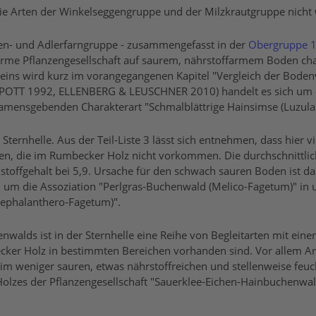
die Arten der Winkelseggengruppe und der Milzkrautgruppe nicht 
sen- und Adlerfarngruppe - zusammengefasst in der
Obergruppe 
rme Pflanzengesellschaft auf saurem, nährstoffarmem Boden chara
ins wird kurz im vorangegangenen Kapitel "Vergleich der Bodenv
, POTT 1992, ELLENBERG & LEUSCHNER 2010) handelt es sich um d
mensgebenden Charakterart "Schmalblättrige Hainsimse (Luzula l
r Sternhelle. Aus der Teil-Liste 3 lässt sich entnehmen, dass hier 
n, die im Rumbecker Holz nicht vorkommen. Die durchschnittlich
offgehalt bei 5,9. Ursache für den schwach sauren Boden ist das
h um die Assoziation "Perlgras-Buchenwald (Melico-Fagetum)" in
ephalanthero-Fagetum)".
walds ist in der Sternhelle eine Reihe von Begleitarten mit ein
ker Holz in bestimmten Bereichen vorhanden sind. Vor allem Art
 weniger sauren, etwas nährstoffreichen und stellenweise feuc
 Holzes der Pflanzengesellschaft "Sauerklee-Eichen-Hainbuchenw