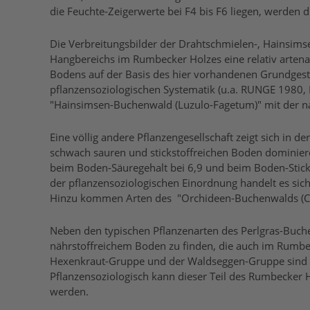
die Feuchte-Zeigerwerte bei F4 bis F6 liegen, werden 
Die Verbreitungsbilder der Drahtschmielen-, Hainsim
Hangbereichs im Rumbecker Holzes eine relativ artena
Bodens auf der Basis des hier vorhandenen Grundgeste
pflanzensoziologischen Systematik (u.a. RUNGE 1980
"Hainsimsen-Buchenwald (Luzulo-Fagetum)" mit der na
Eine völlig andere Pflanzengesellschaft zeigt sich in de
schwach sauren und stickstoffreichen Boden dominiere
beim Boden-Säuregehalt bei 6,9 und beim Boden-Stickst
der pflanzensoziologischen Einordnung handelt es sic
Hinzu kommen Arten des "Orchideen-Buchenwalds (C
Neben den typischen Pflanzenarten des Perlgras-Buchen
nährstoffreichem Boden zu finden, die auch im Rumbec
Hexenkraut-Gruppe und der Waldseggen-Gruppe sind im
Pflanzensoziologisch kann dieser Teil des Rumbecker
werden.