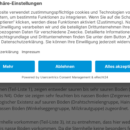
e sowie der Zuordnung vieler Arten zu ökologischen Gruppen ent
:
 (Teil-Liste 1), zeigen entweder sauren bis sehr sauren Boden (
s N4). Oder sie zeigen sehr feuchten bis nassen Boden (Zeigerwe
logischer Existenz auf sauren Böden (Drahtschmielengruppe, Hai
nassen Böden (Winkelseggengruppe, Milzkrautguppe) zugeordnet.
ernhelle vorkommen (Teil-Liste 3), ist zu entnehmen, dass hier we
 bis nasse Böden vorkommen. Da die Sternhelle keine besonders 