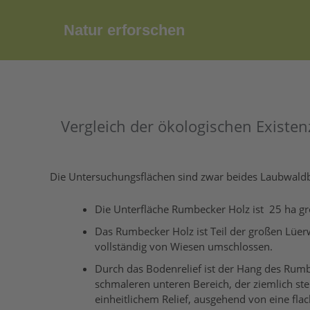
Zum
Inhalt
Natur erforschen
springen
Vergleich der ökologischen Existe
Die Untersuchungsflächen sind zwar beides Laubwaldbe
Die Unterfläche Rumbecker Holz ist 25 ha gr
Das Rumbecker Holz ist Teil der großen Lüer
vollständig von Wiesen umschlossen.
Durch das Bodenrelief ist der Hang des Rumbe
schmaleren unteren Bereich, der ziemlich stei
einheitlichem Relief, ausgehend von eine f