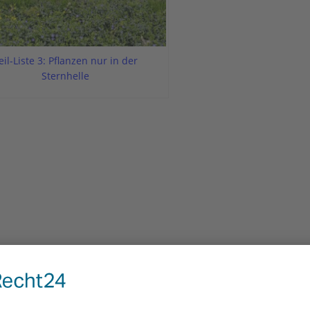
eil-Liste 3: Pflanzen nur in der
Sternhelle