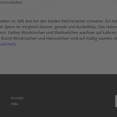
nunculoides)
ten ist, fällt dies bei den beiden Veilchenarten schwerer. Ein 
er Sporn im Vergleich dünner, gerade und dunkelblau. Das Hainve
Sporn. Gelbes Windröschen und Waldveilchen wachsen auf kalkre
ig. Busch-Windröschen und Hainveilchen sind auf mäßig saurem, e
veilchen
).
S
Kontakt
n
Hilfe