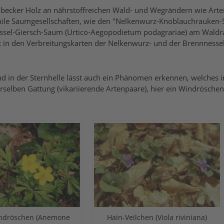
umbecker Holz an nährstoffreichen Wald- und Wegrändern wie Art
phile Saumgesellschaften, wie den "Nelkenwurz-Knoblauchrauken-S
l-Giersch-Saum (Urtico-Aegopodietum podagrariae) am Waldrand
st in den Verbreitungskarten der Nelkenwurz- und der Brennness
 in der Sternhelle lässt auch ein Phänomen erkennen, welches in d
derselben Gattung (vikariierende Artenpaare), hier ein Windrösc
ndröschen (Anemone
Hain-Veilchen (Viola riviniana)