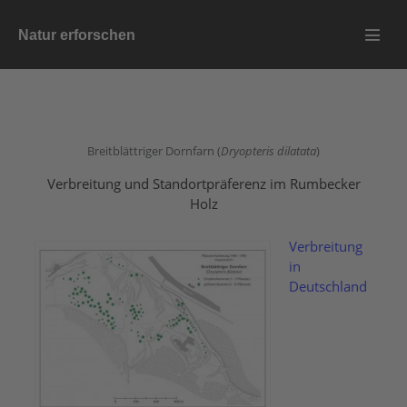
Zum
Natur erforschen
Inhalt
Menü
springen
Schalt
Breitblättriger Dornfarn (
Dryopteris dilatata
)
Verbreitung und Standortpräferenz im Rumbecker
Holz
Verbreitung
in
Deutschland