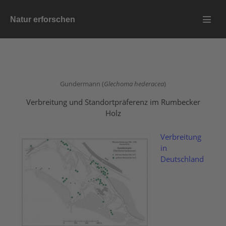
Zum
Natur erforschen
Inhalt
Menü
springen
Schalt
Gundermann (
Glechoma hederacea
)
Verbreitung und Standortpräferenz im Rumbecker
Holz
Verbreitung
in
Deutschland