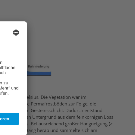
n – 2 Grad) Celsius. Die Vegetation war im
te Klima hatte Permafrostböden zur Folge, die
 in der oberen Gesteinsschicht. Dadurch entstand
r dem gefrorenen Untergrund aus dem feinkörnigen Löss
tt und den Löss. Bei ausreichend großer Hangneigung (>
e langsam den Hang herab und sammelte sich am