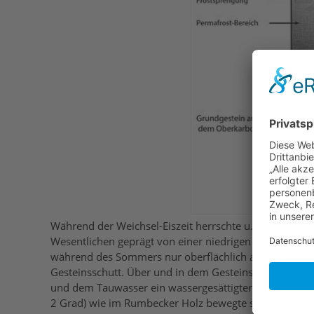
Während der Weichsel-Eiszeit herrschte u.a im Sauerla
Wesentlichen geprägt von einer niedrigen Krautschich
während des Sommers nur oberflächlich auftauten. Der
Gesteinsschutt. Über und in dem Gesteinsschutt lager
und dem Tauwasser ein wassergesättigter Brei. Dieser 
2 Grad) wie im Rumbecker Holz bewegte sich der Löss 