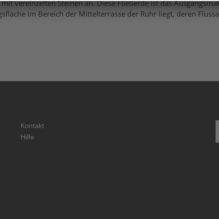
mit vereinzelten Steinen an. Diese Fließerde ist das Ausgangsma
äche im Bereich der Mittelterrasse der Ruhr liegt, deren Flussab
S
Kontakt
n
Hilfe