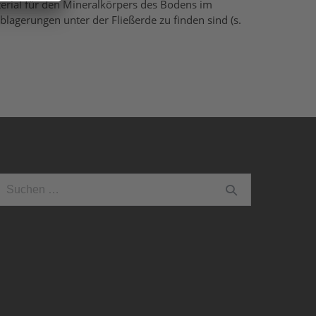
terial für den Mineralkörpers des Bodens im
lagerungen unter der Fließerde zu finden sind (s.
uchen
ach: