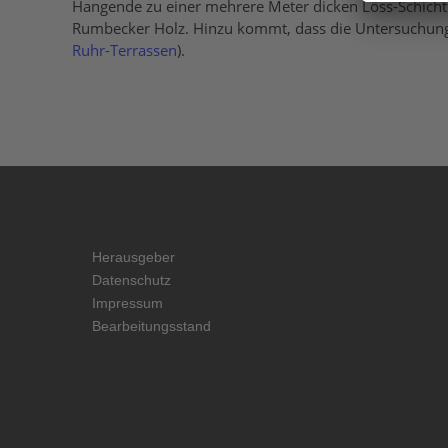
Hangende zu einer mehrere Meter dicken Löss-Schicht 
Rumbecker Holz. Hinzu kommt, dass die Untersuchungsfl
Ruhr-Terrassen
).
Herausgeber
Datenschutz
Impressum
Bearbeitungsstand