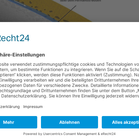
Abb. 11: Schema zur Entstehung der Fließerde im Rumbecker Holz
nd kaltes, kontinentales Klima (Jahresdurchschnitt-Temperatur vo
t mit Zwergsträuchern und nur wenigen höheren Pflanzen. Das kal
 Wechsel von Gefrieren und Auftauen führte zur Frostsprengung
te sich Löss ab. Während der wärmeren Jahreszeit entstand übe
fungierte als Gleitmittel für den darüberliegenden Gesteinsschu
mit zusätzlichen Steinen des Verwitterungsschutts als Fließerd