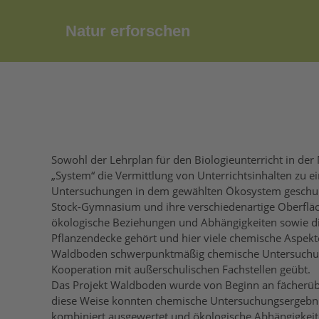
Zum
Inhalt
Natur erforschen
springen
Sowohl der Lehrplan für den Biologieunterricht in der 
„System“ die Vermittlung von Unterrichtsinhalten z
Untersuchungen in dem gewählten Ökosystem geschult 
Stock-Gymnasium und ihre verschiedenartige Oberfläc
ökologische Beziehungen und Abhängigkeiten sowie d
Pflanzendecke gehört und hier viele chemische Aspek
Waldboden schwerpunktmäßig chemische Untersuchung
Kooperation mit außerschulischen Fachstellen geübt.
Das Projekt Waldboden wurde von Beginn an fächerüber
diese Weise konnten chemische Untersuchungsergebni
kombiniert ausgewertet und ökologische Abhängigkei