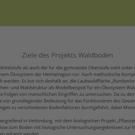
Ziele des Projekts Waldboden
Mittelstufe als auch der für die gymnasiale Oberstufe sieht unter
u einem Ökosystem der Heimatregion vor. Auch methodische Komp
werden. Es bot sich deshalb an, die Laubwaldfläche „Rumbecker
hen- und Waldstruktur als Modellbeispiel für ein Ökosystem Wal
ie Folgen von menschlichen Eingriffen zu untersuchen. Da zu d
te von grundlegender Bedeutung für das Funktionieren des Gesa
en zu verschiedenen Bodenfaktoren durchgeführt, dabei Messme
greifend in Verbindung mit dem biologischen Projekt „Pflanzen
sse zum Boden mit biologische Untersuchungsergebnissen zur Ve
ten erkannt werden.