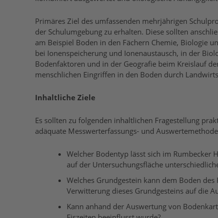
Primäres Ziel des umfassenden mehrjährigen Schulpr
der Schulumgebung zu erhalten. Diese sollten anschl
am Beispiel Boden in den Fächern Chemie, Biologie und
bei Ionenspeicherung und Ionenaustausch, in der Biolo
Bodenfaktoren und in der Geografie beim Kreislauf d
menschlichen Eingriffen in den Boden durch Landwir
Inhaltliche Ziele
Es sollten zu folgenden inhaltlichen Fragestellung p
adäquate Messwerterfassungs- und Auswertemethod
Welcher Bodentyp lässt sich im Rumbecker Ho
auf der Untersuchungsfläche unterschiedlic
Welches Grundgestein kann dem Boden des 
Verwitterung dieses Grundgesteins auf die 
Kann anhand der Auswertung von Bodenkarten
Eiszeiten beeinflusst wurde?