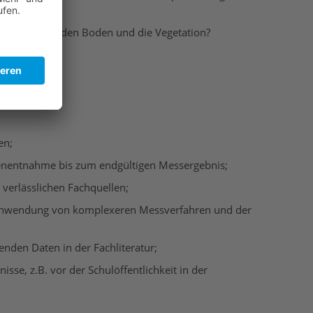
ingriffe auf den Boden und die Vegetation?
en;
enentnahme bis zum endgültigen Messergebnis;
verlässlichen Fachquellen;
 Anwendung von komplexeren Messverfahren und der
den Daten in der Fachliteratur;
e, z.B. vor der Schulöffentlichkeit in der