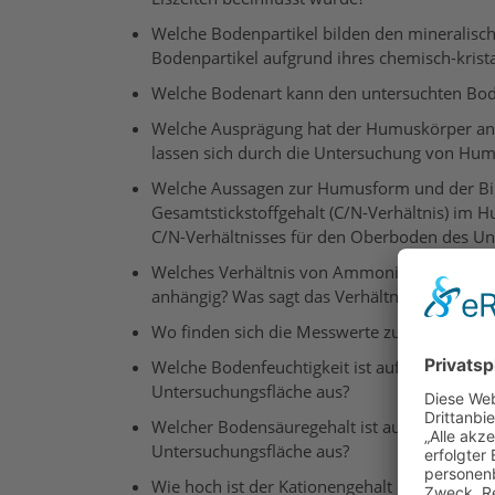
Welche Bodenpartikel bilden den mineralis
Bodenpartikel aufgrund ihres chemisch-krista
Welche Bodenart kann den untersuchten Bode
Welche Ausprägung hat der Humuskörper an
lassen sich durch die Untersuchung von H
Welche Aussagen zur Humusform und der Bild
Gesamtstickstoffgehalt (C/N-Verhältnis) im
C/N-Verhältnisses für den Oberboden des Unt
Welches Verhältnis von Ammonium zu Nitrat 
anhängig? Was sagt das Verhältnis für die St
Wo finden sich die Messwerte zum C/N-Verhä
Welche Bodenfeuchtigkeit ist auf der Fläche
Untersuchungsfläche aus?
Welcher Bodensäuregehalt ist auf der Fläch
Untersuchungsfläche aus?
Wie hoch ist der Kationengehalt entlang der