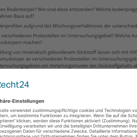
chen Bodenkörper? Wie sind diese entstanden? Welche bodenpräg
llinen Baus auf?
nprofilen aufgrund des Mischungsverhältnisses der unterschie
 verschiedenen Probestellen im Untersuchungsgebiet? Welche 
umuskörpern machen?
ung von mineralisch gebundenem Stickstoff lassen sich mit Hil
 Humuskörper an verschiedenen Probestellen im Untersuchungsgeb
ersuchungsgebiets ein Verteilungsmuster des Stickstoffgehalts ab
ist an verschiedenen Probestellen im Untersuchungsgebiet zu f
ickstoffversorgung der Pflanzen aus?
ltnis und zum Ammonium-Nitrat-Verhältnis im Stickstoff-Kreisl
 des Untersuchungsgebiets im Oberboden zu messen? Wie sieht da
e des Untersuchungsgebiets im Oberboden zu messen? Wie sieht 
 angelegten Bodenprofile unterschiedlicher Bodentypen? Was sag