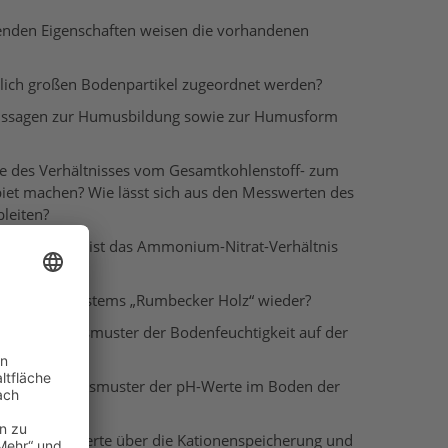
enden Eigenschaften weisen die vorhandenen
dlich großen Bodenpartikel zugeordnet werden?
Aussagen zur Humusbildung sowie zur Humusform
fe des Verhältnisses vom Gesamtkohlenstoff- zum
iet machen? Wie lässt sich aus den Messwerten des
leiten?
inden? Wovon ist das Ammonium-Nitrat-Verhältnis
auf des Ökosystems „Rumbecker Holz“ wieder?
s Verteilungsmuster der Bodenfeuchtigkeit auf der
das Verteilungsmuster der pH-Werte im Boden der
en die Messwerte über die Kationenspeicherung und