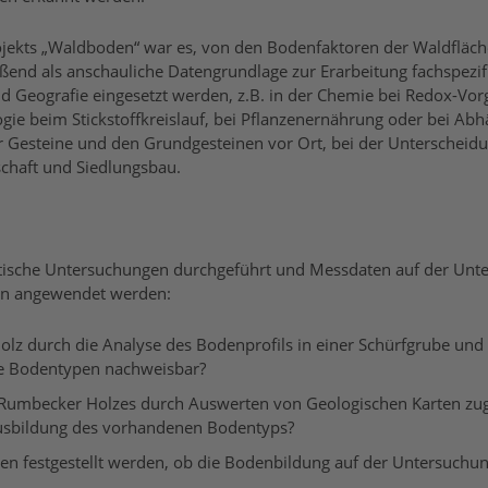
ojekts „Waldboden“ war es, von den Bodenfaktoren der Waldfläc
ießend als anschauliche Datengrundlage zur Erarbeitung fachsp
 Geografie eingesetzt werden, z.B. in der Chemie bei Redox-Vorg
gie beim Stickstoffkreislauf, bei Pflanzenernährung oder bei Ab
er Gesteine und den Grundgesteinen vor Ort, bei der Untersche
tschaft und Siedlungsbau.
raktische Untersuchungen durchgeführt und Messdaten auf der Un
en angewendet werden:
lz durch die Analyse des Bodenprofils in einer Schürfgrube und
he Bodentypen nachweisbar?
Rumbecker Holzes durch Auswerten von Geologischen Karten zu
Ausbildung des vorhandenen Bodentyps?
 festgestellt werden, ob die Bodenbildung auf der Untersuchung