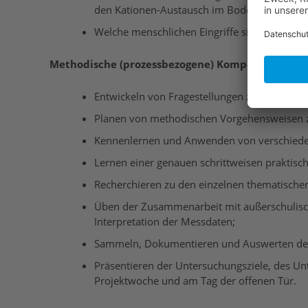
den Kationen-Austausch im Boden aus?
Welche menschlichen Eingriffe sind auf der 
Methodische (prozessbezogene) Kompetenzziele
Entwickeln von Fragestellungen zu Beobacht
Planen von methodischen Vorgehensweisen zu
Kennenlernen und Anwenden von verschiedene
Lernen einer genauen schrittweisen prakti
Recherchieren zu den einzelnen thematische
Üben der Zusammenarbeit mit außerschulisc
Interpretation der Messdaten;
Sammeln, Dokumentieren und Auswerten der M
Präsentieren der Untersuchungsziele, des Un
Projektwoche und am Tag der offenen Tür.