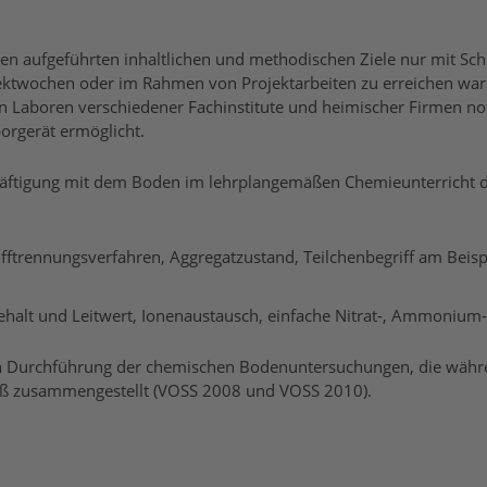
ben aufgeführten inhaltlichen und methodischen Ziele nur mit S
ktwochen oder im Rahmen von Projektarbeiten zu erreichen ware
en Laboren verschiedener Fachinstitute und heimischer Firmen
orgerät ermöglicht.
äftigung mit dem Boden im lehrplangemäßen Chemieunterricht das
offtrennungsverfahren, Aggregatzustand, Teilchenbegriff am Beis
halt und Leitwert, Ionenaustausch, einfache Nitrat-, Ammonium
hen Durchführung der chemischen Bodenuntersuchungen, die wäh
Voß zusammengestellt (VOSS 2008 und VOSS 2010).