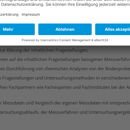
Untersuchungsfläche erkennbar? Welche Auswirkungen haben die E
ungen an den erstellten Bodenprofilen;
r Klärung der inhaltlichen Fragestellungen;
n auf die inhaltlichen Fragestellungen bezogenen Messverfahr
schen Durchführung von chemischen Analysen von der Bodenprob
n Fragestellungen und Untersuchungsmethoden in verschiedenen 
hen Fachpartnern wie Fachexperten und Fachinstituten bei der
essdaten und Vergleich der eigenen Messdaten mit entsprechen
tersuchungsablaufs, der Messverfahren und Untersuchungsergebniss