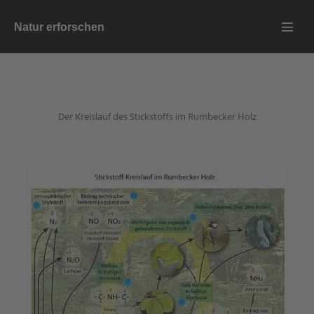
Zum
Natur erforschen
Inhalt
Menü
springen
Schalt
Der Kreislauf des Stickstoffs im Rumbecker Holz