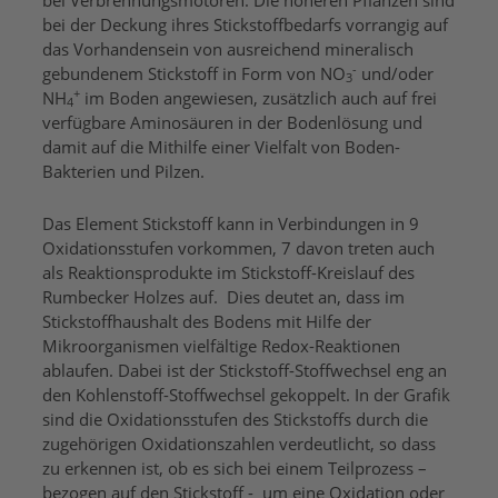
bei der Deckung ihres Stickstoffbedarfs vorrangig auf
das Vorhandensein von ausreichend mineralisch
-
gebundenem Stickstoff in Form von NO
und/oder
3
+
NH
im Boden angewiesen, zusätzlich auch auf frei
4
verfügbare Aminosäuren in der Bodenlösung und
damit auf die Mithilfe einer Vielfalt von Boden-
Bakterien und Pilzen.
Das Element Stickstoff kann in Verbindungen in 9
Oxidationsstufen vorkommen, 7 davon treten auch
als Reaktionsprodukte im Stickstoff-Kreislauf des
Rumbecker Holzes auf. Dies deutet an, dass im
Stickstoffhaushalt des Bodens mit Hilfe der
Mikroorganismen vielfältige Redox-Reaktionen
ablaufen. Dabei ist der Stickstoff-Stoffwechsel eng an
den Kohlenstoff-Stoffwechsel gekoppelt. In der Grafik
sind die Oxidationsstufen des Stickstoffs durch die
zugehörigen Oxidationszahlen verdeutlicht, so dass
zu erkennen ist, ob es sich bei einem Teilprozess –
bezogen auf den Stickstoff - um eine Oxidation oder