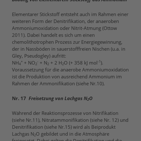
Elementarer Stickstoff entsteht auch im Rahmen einer
weiteren Form der Denitrifikation, der anaeroben
Ammoniumoxidation oder Nitrit-Atmung (Ottow
2011). Dabei handelt es sich um einen
chemolithotrophen Prozess zur Energiegewinnung,
der in Nassböden in sauerstofffreien Nischen (u.a. in
Gley, Pseudogley) aufritt:
+
-
-1
NH
+ NO
+ N
+ 2 H
O (+ 358 kJ mol
).
4
2
2
2
Voraussetzung für die anaerobe Ammoniumoxidation
ist die Produktion von ausreichend Ammonium im
Rahmen der Ammonifikation (siehe Nr.10).
Nr. 17
Freisetzung von Lachgas N
O
2
Während der Reaktionsprozesse von Nitrifikation
(siehe Nr.11), Nitratammonifikation (siehe Nr. 12) und
Denitrifikation (siehe Nr.15) wird als Beiprodukt
Lachgas N
O gebildet und in die Atmosphäre
2
freigesetzt. Dabei gelten die Denitrifikation und die