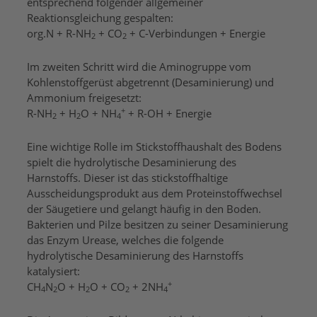
entsprechend folgender allgemeiner
Reaktionsgleichung gespalten:
org.N + R-NH
+ CO
+ C-Verbindungen + Energie
2
2
Im zweiten Schritt wird die Aminogruppe vom
Kohlenstoffgerüst abgetrennt (Desaminierung) und
Ammonium freigesetzt:
+
R-NH
+ H
O + NH
+ R-OH + Energie
2
2
4
Eine wichtige Rolle im Stickstoffhaushalt des Bodens
spielt die hydrolytische Desaminierung des
Harnstoffs. Dieser ist das stickstoffhaltige
Ausscheidungsprodukt aus dem Proteinstoffwechsel
der Säugetiere und gelangt häufig in den Boden.
Bakterien und Pilze besitzen zu seiner Desaminierung
das Enzym Urease, welches die folgende
hydrolytische Desaminierung des Harnstoffs
katalysiert:
+
CH
N
O + H
O + CO
+ 2NH
4
2
2
2
4