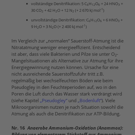
vollständige Denitrifikation: 5 C
H
O
+ 24 HNO
+
6
12
6
3
-1
30 CO
+ 42 H
O + 12 N
(+ 2 670 kJ mol
)
2
2
2
unvollständige Denitrifikation: C
H
O
+ 6 HNO
+
6
12
6
3
-1
9 H
O + 3 N
O (+ 2 400 kJ mol
)
2
2
Im Vergleich zur „normalen“ Sauerstoff-Atmung ist die
Nitratatmung weniger energieeffizient. Entscheidend
ist aber, dass viele Bakterien und Pilze sie unter O
-
2
Mangelsituationen als Alternative zur Atmung für ihre
Energiegewinnung nutzen können. Ursache für eine
nicht ausreichende Sauerstoffzufuhr tritt z.B.
regelmäßig bei wechselfeuchten Böden wie beim
Pseudogley in den Feuchteperioden auf, wo in den
Poren die Luft durch das Wasser stark verdrängt wird
(siehe Kapitel
„Pseudogley“
und
„Bodenluft“
). Viele
Mikroorganismen nutzen je nach Situation sowohl die
Atmung als auch die Denitrifikation zur ATP-Bildung.
Nr. 16
Anaerobe Ammonium-Oxidation (Anammox):
Bildung von elementarem Stickstoff aus Ammonium