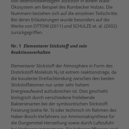
von lebensnotwendigem Stickstoff in einem Wald-
Ökosystem am Beispiel des Rumbecker Holzes. Die
Nummern beziehen sich auf die einzelnen Teilschritte.
Bei deren Erläuterungen wurde besonders auf die
Werke von OTTOW (2011) und SCHULZE et. al. (2002)
zurückgegriffen.
Nr. 1
Elementarer Stickstoff und sein
Reaktionsverhalten
Elementarer Stickstoff der Atmosphäre in Form des
Distickstoff-Moleküls N
ist extrem reaktionsträge, da
2
die kovalente Dreifachbindung zwischen den beiden
Stickstoffatomen nur unter sehr hohem
Energieaufwand aufzubrechen ist. Dies geschieht
biologisch durch verschiedene freilebende
Bakterienarten bei der symbiontischen Stickstoff-
Fixierung (siehe Nr. 5) oder technisch im Rahmen des
Haber-Bosch-Verfahrens zur Ammoniaksynthese für
die Düngemittel-Herstellung sowie durch Luftzufuhr
bei Verbrennungsmotoren. Die höheren Pflanzen sind