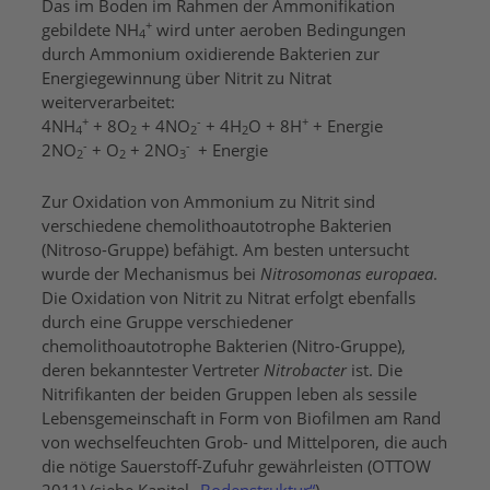
Das im Boden im Rahmen der Ammonifikation
+
gebildete NH
wird unter aeroben Bedingungen
4
durch Ammonium oxidierende Bakterien zur
Energiegewinnung über Nitrit zu Nitrat
weiterverarbeitet:
+
-
+
4NH
+ 8O
+ 4NO
+ 4H
O + 8H
+ Energie
4
2
2
2
-
-
2NO
+ O
+ 2NO
+ Energie
2
2
3
Zur Oxidation von Ammonium zu Nitrit sind
verschiedene chemolithoautotrophe Bakterien
(Nitroso-Gruppe) befähigt. Am besten untersucht
wurde der Mechanismus bei
Nitrosomonas europaea
.
Die Oxidation von Nitrit zu Nitrat erfolgt ebenfalls
durch eine Gruppe verschiedener
chemolithoautotrophe Bakterien (Nitro-Gruppe),
deren bekanntester Vertreter
Nitrobacter
ist. Die
Nitrifikanten der beiden Gruppen leben als sessile
Lebensgemeinschaft in Form von Biofilmen am Rand
von wechselfeuchten Grob- und Mittelporen, die auch
die nötige Sauerstoff-Zufuhr gewährleisten (OTTOW
2011) (siehe Kapitel
„Bodenstruktur“
).