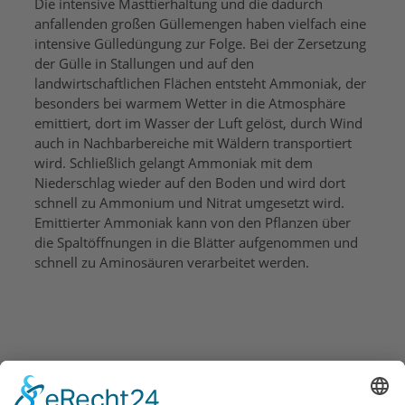
Die intensive Masttierhaltung und die dadurch
anfallenden großen Güllemengen haben vielfach eine
intensive Gülledüngung zur Folge. Bei der Zersetzung
der Gülle in Stallungen und auf den
landwirtschaftlichen Flächen entsteht Ammoniak, der
besonders bei warmem Wetter in die Atmosphäre
emittiert, dort im Wasser der Luft gelöst, durch Wind
auch in Nachbarbereiche mit Wäldern transportiert
wird. Schließlich gelangt Ammoniak mit dem
Niederschlag wieder auf den Boden und wird dort
schnell zu Ammonium und Nitrat umgesetzt wird.
Emittierter Ammoniak kann von den Pflanzen über
die Spaltöffnungen in die Blätter aufgenommen und
schnell zu Aminosäuren verarbeitet werden.