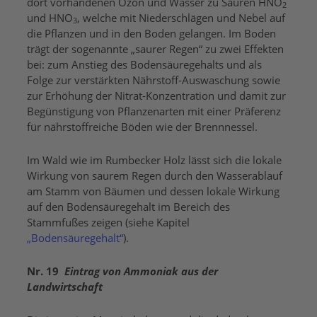
dort vorhandenen Ozon und Wasser zu Säuren HNO
2
und HNO
, welche mit Niederschlägen und Nebel auf
3
die Pflanzen und in den Boden gelangen. Im Boden
trägt der sogenannte „saurer Regen“ zu zwei Effekten
bei: zum Anstieg des Bodensäuregehalts und als
Folge zur verstärkten Nährstoff-Auswaschung sowie
zur Erhöhung der Nitrat-Konzentration und damit zur
Begünstigung von Pflanzenarten mit einer Präferenz
für nährstoffreiche Böden wie der Brennnessel.
Im Wald wie im Rumbecker Holz lässt sich die lokale
Wirkung von saurem Regen durch den Wasserablauf
am Stamm von Bäumen und dessen lokale Wirkung
auf den Bodensäuregehalt im Bereich des
Stammfußes zeigen (siehe Kapitel
„Bodensäuregehalt“
).
Nr. 19
Eintrag von Ammoniak aus der
Landwirtschaft