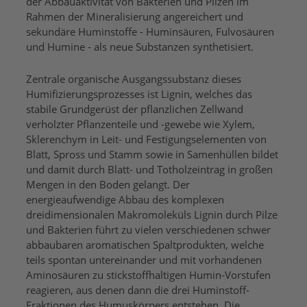
der Abbauaktivität von Bakterien und Pilzen im
Rahmen der Mineralisierung angereichert und
sekundäre Huminstoffe - Huminsäuren, Fulvosäuren
und Humine - als neue Substanzen synthetisiert.
Zentrale organische Ausgangssubstanz dieses
Humifizierungsprozesses ist Lignin, welches das
stabile Grundgerüst der pflanzlichen Zellwand
verholzter Pflanzenteile und -gewebe wie Xylem,
Sklerenchym in Leit- und Festigungselementen von
Blatt, Spross und Stamm sowie in Samenhüllen bildet
und damit durch Blatt- und Totholzeintrag in großen
Mengen in den Boden gelangt. Der
energieaufwendige Abbau des komplexen
dreidimensionalen Makromoleküls Lignin durch Pilze
und Bakterien führt zu vielen verschiedenen schwer
abbaubaren aromatischen Spaltprodukten, welche
teils spontan untereinander und mit vorhandenen
Aminosäuren zu stickstoffhaltigen Humin-Vorstufen
reagieren, aus denen dann die drei Huminstoff-
Fraktionen des Humuskörpers entstehen. Die