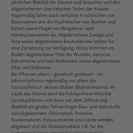
jährlichen Blattfall der Bäume und Sträucher und den
abgestorbenen oberirdischen Teilen der Kräuter.
Regelmäßig fallen auch verholzte Fruchthüllen von
Baumsamen wie die Fruchtbecher von Buchen und
Eichen sowie Flügel von Bergahorn- und
Hainbuchensamen an. Abgebrochene Zweige und
Äste sowie abgestorbene Baumstämme stehen für
eine Zersetzung zur Verfügung. Hinzu kommen im
Boden abgestorbene Teile der Wurzeln, tierische
Exkremente und tote Bodentiere sowie abgestorbene
Pilze und Bakterien.
Bei Pflanzen altern – genetisch gesteuert - im
Jahresrhythmus regelmäßig vor allem die
fotosynthetisch aktiven Blätter (Blattseneszenz). Im
Laufe des Alterns wird die Fotosynthese-Aktivität
zurückgefahren und dann vor dem Zelltod und
Blattfall ein großer Teil wichtiger Bau- und Nährstoffe
zurückgewonnen. Chlorophyll, Proteine,
Nucleinsäuren, Polysaccharide und Lipide werden
abgebaut und die Abbauprodukte z.B. für die
Samenproduktion verwendet oder in andere