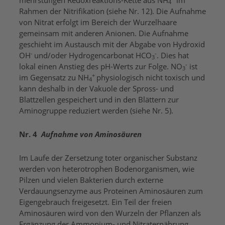
4
Rahmen der Nitrifikation (siehe Nr. 12). Die Aufnahme
von Nitrat erfolgt im Bereich der Wurzelhaare
gemeinsam mit anderen Anionen. Die Aufnahme
geschieht im Austausch mit der Abgabe von Hydroxid
-
-
OH
und/oder Hydrogencarbonat HCO
. Dies hat
3
-
lokal einen Anstieg des pH-Werts zur Folge. NO
ist
3
+
im Gegensatz zu NH
physiologisch nicht toxisch und
4
kann deshalb in der Vakuole der Spross- und
Blattzellen gespeichert und in den Blättern zur
Aminogruppe reduziert werden (siehe Nr. 5).
Nr. 4
Aufnahme von Aminosäuren
Im Laufe der Zersetzung toter organischer Substanz
werden von heterotrophen Bodenorganismen, wie
Pilzen und vielen Bakterien durch externe
Verdauungsenzyme aus Proteinen Aminosäuren zum
Eigengebrauch freigesetzt. Ein Teil der freien
Aminosäuren wird von den Wurzeln der Pflanzen als
Ergänzung der Ammonium- und Nitraternährung