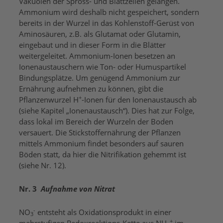
Vakuolen der Spross- und Blattzellen gelangen.
Ammonium wird deshalb nicht gespeichert, sondern
bereits in der Wurzel in das Kohlenstoff-Gerüst von
Aminosäuren, z.B. als Glutamat oder Glutamin,
eingebaut und in dieser Form in die Blätter
weitergeleitet. Ammonium-Ionen besetzen an
Ionenaustauschern wie Ton- oder Humuspartikel
Bindungsplätze. Um genügend Ammonium zur
Ernährung aufnehmen zu können, gibt die
+
Pflanzenwurzel H
-Ionen für den Ionenaustausch ab
(siehe Kapitel „Ionenaustausch“). Dies hat zur Folge,
dass lokal im Bereich der Wurzeln der Boden
versauert. Die Stickstoffernährung der Pflanzen
mittels Ammonium findet besonders auf sauren
Böden statt, da hier die Nitrifikation gehemmt ist
(siehe Nr. 12).
Nr. 3
Aufnahme von Nitrat
-
NO
entsteht als Oxidationsprodukt in einer
3
+
mehrstufigen Redoxreaktions-Kette aus NH
im