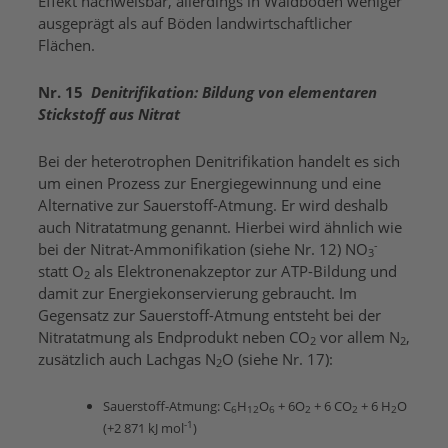
Effekt nachweisbar, allerdings in Waldböden weniger
ausgeprägt als auf Böden landwirtschaftlicher
Flächen.
Nr. 15
Denitrifikation: Bildung von elementaren
Stickstoff aus Nitrat
Bei der heterotrophen Denitrifikation handelt es sich
um einen Prozess zur Energiegewinnung und eine
Alternative zur Sauerstoff-Atmung. Er wird deshalb
auch Nitratatmung genannt. Hierbei wird ähnlich wie
-
bei der Nitrat-Ammonifikation (siehe Nr. 12) NO
3
statt O
als Elektronenakzeptor zur ATP-Bildung und
2
damit zur Energiekonservierung gebraucht. Im
Gegensatz zur Sauerstoff-Atmung entsteht bei der
Nitratatmung als Endprodukt neben CO
vor allem N
,
2
2
zusätzlich auch Lachgas N
O (siehe Nr. 17):
2
Sauerstoff-Atmung: C
H
O
+ 6O
+ 6 CO
+ 6 H
O
6
12
6
2
2
2
-1
(+2 871 kJ mol
)